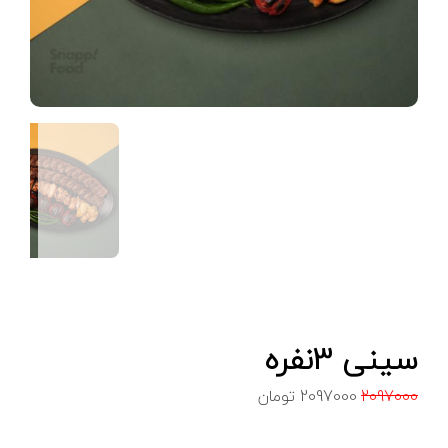
سینی 3نفره
2097000
2097000
تومان