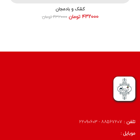
کشک و بادمجان
432000 تومان
432000 تومان
تلفن :
88567207 - 22090603
موبایل :