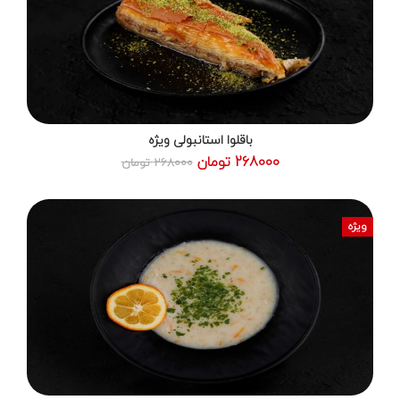
باقلوا استانبولی ویژه
268000 تومان
268000 تومان
ویژه