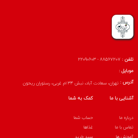
تلفن :
88567207 - 22090603
موبایل :
آدرس :
تهران، سعادت آباد، نبش 34 ام غربی، رستوران ریحون
آشنایی با ما
کمک به شما
درباره ما
حساب شما
تماس با ما
غذاها
آموزش ها
سبد خرید