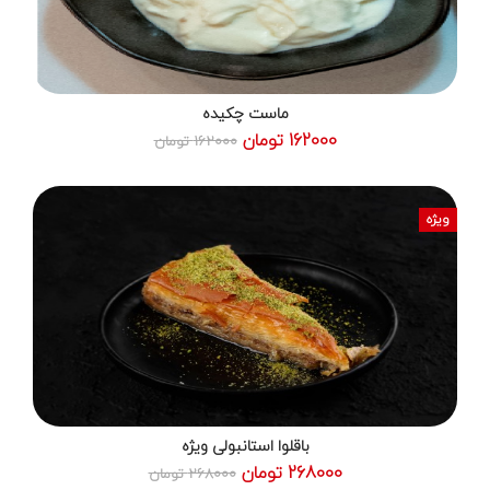
ماست چکیده
162000 تومان
162000 تومان
ویژه
باقلوا استانبولی ویژه
268000 تومان
268000 تومان