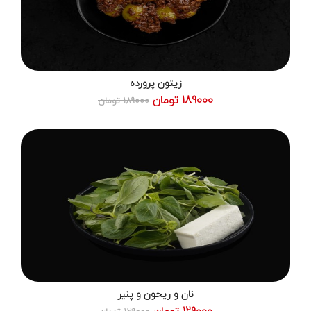
زیتون پرورده
189000 تومان
189000 تومان
نان و ریحون و پنیر
129000 تومان