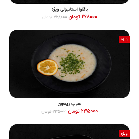
باقلوا استانبولی ویژه
268000 تومان
268000 تومان
ویژه
سوپ ریحون
235000 تومان
235000 تومان
ویژه