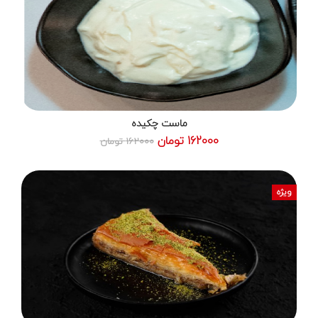
ماست چکیده
162000 تومان
162000 تومان
ویژه