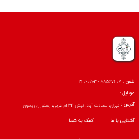
تلفن :
88567207 - 22090603
موبایل :
آدرس :
تهران، سعادت آباد، نبش 34 ام غربی، رستوران ریحون
آشنایی با ما
کمک به شما