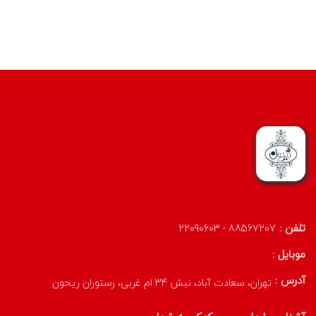
تلفن :
88567207 - 22090603
موبایل :
آدرس :
تهران، سعادت آباد، نبش 34 ام غربی، رستوران ریحون